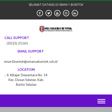
Skip
SELAMAT DATANG DI SMAN 1 BUNTOK
to
content
CALL SUPPORT
(0525) 21165
EMAIL SUPPORT
sman1buntok@smansabuntok.sch.id
LOCATION
Jl. Kihajar Dewantara No. 54
Kec. Dusun Selatan, Kab.
Barito Selatan