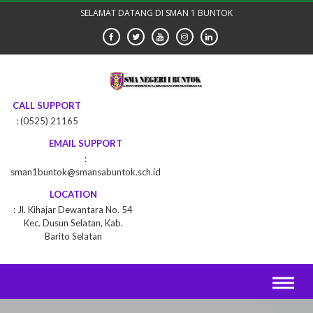
Skip
SELAMAT DATANG DI SMAN 1 BUNTOK
to
content
CALL SUPPORT
(0525) 21165
EMAIL SUPPORT
sman1buntok@smansabuntok.sch.id
LOCATION
Jl. Kihajar Dewantara No. 54
Kec. Dusun Selatan, Kab.
Barito Selatan