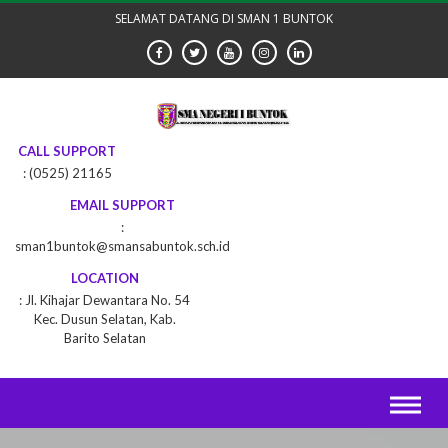
Skip
SELAMAT DATANG DI SMAN 1 BUNTOK
to
content
CALL SUPPORT
(0525) 21165
EMAIL SUPPORT
sman1buntok@smansabuntok.sch.id
LOCATION
Jl. Kihajar Dewantara No. 54
Kec. Dusun Selatan, Kab.
Barito Selatan