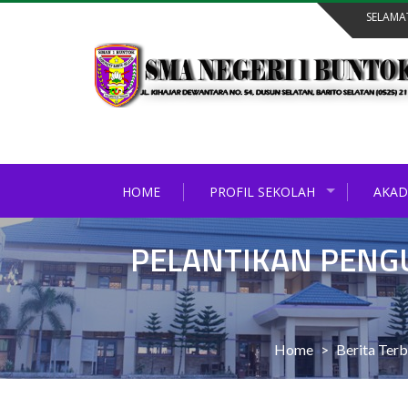
Skip
SELAMA
to
content
HOME
PROFIL SEKOLAH
AKAD
PELANTIKAN PENG
Home
>
Berita Ter