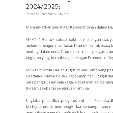
2024/2025:
Posted on
September 6, 2024
by
Meningkatkan Semangat Kepemimpinan dalam keg
SMAN 1 Buntok, sebuah sekolah menengah atas yan
melantik pengurus ambalan Pramuka untuk masa b
penting dalam dunia Pramuka, di mana pengurus 
kegiatan yang berhubungan dengan Pramuka di lin
Menurut Ketua Harian gugus depan Tema yang pas
ini adalah “Mewujudkan Kepemimpinan Unggul dala
para pengurus ambalan agar dapat menjadi pemim
tugasnya sebagai pengurus Pramuka.
Kegiatan pelantikan pengurus ambalan Pramuka d
bertujuan untuk membangkitkan semangat kepemimp
pembukaan yang dipimpin oleh kepala sekolah seb