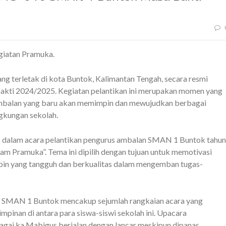
iatan Pramuka.
g terletak di kota Buntok, Kalimantan Tengah, secara resmi
akti 2024/2025. Kegiatan pelantikan ini merupakan momen yang
ambalan yang baru akan memimpin dan mewujudkan berbagai
gkungan sekolah.
 dalam acara pelantikan pengurus ambalan SMAN 1 Buntok tahun
m Pramuka”. Tema ini dipilih dengan tujuan untuk memotivasi
pin yang tangguh dan berkualitas dalam mengemban tugas-
i SMAN 1 Buntok mencakup sejumlah rangkaian acara yang
inan di antara para siswa-siswi sekolah ini. Upacara
agai ka Mabigus berjalan dengan lancar meskipun dipanas