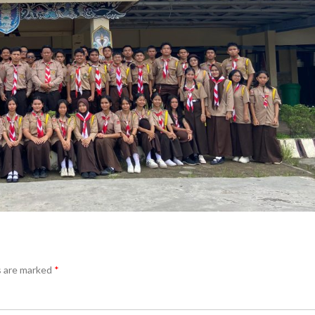
s are marked
*