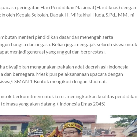
pacara peringatan Hari Pendidikan Nasional (Hardiknas) dengan
n oleh Kepala Sekolah, Bapak H. Miftakhul Huda, S.Pd,. MM, ini
mbutan menteri pèndidikan dasar dan menengah serta
n bangsa dan negara. Beliau juga mengajak seluruh siswa untu
dapat menjadi generasi yang unggul dan berprestasi.
saha diwajibkan mengunakan pakaian adat daerah asli indonesia
sa dan bernegara. Meskipun pelaksananaan upacara dengan
t siswa/i SMAN 1 Buntok mengikuti dengan khidmat.
ntok berkomitmen untuk terus meningkatkan kualitas pendidika
i dimasa yang akan datang. ( Indonesia Emas 2045)