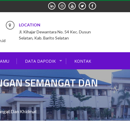
LOCATION
Jl. Kihajar Dewantara No. 54 Kec. Dusun
Selatan, Kab. Barito Selatan
.id
TAMU
DATA DAPODIK
KONTAK
ENGAN SEMANGAT DAN
angat Dan Khidmat