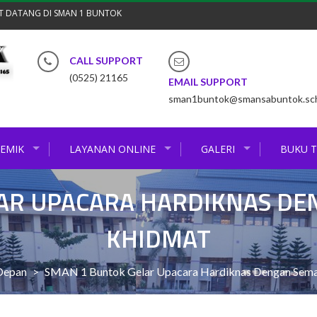
T DATANG DI SMAN 1 BUNTOK
CALL SUPPORT
(0525) 21165
EMAIL SUPPORT
sman1buntok@smansabuntok.sch
EMIK
LAYANAN ONLINE
GALERI
BUKU 
AR UPACARA HARDIKNAS D
KHIDMAT
Depan
>
SMAN 1 Buntok Gelar Upacara Hardiknas Dengan Sem