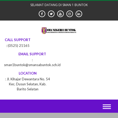
Skip
SELAMAT DATANG DI SMAN 1 BUNTOK
to
content
CALL SUPPORT
(0525) 21165
EMAIL SUPPORT
sman1buntok@smansabuntok.sch.id
LOCATION
Jl. Kihajar Dewantara No. 54
Kec. Dusun Selatan, Kab.
Barito Selatan