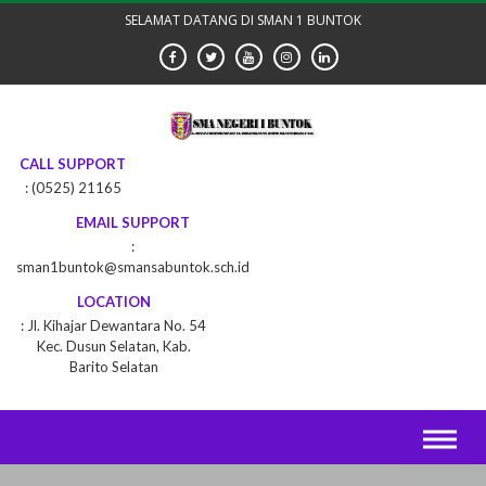
Skip
SELAMAT DATANG DI SMAN 1 BUNTOK
to
content
CALL SUPPORT
(0525) 21165
EMAIL SUPPORT
sman1buntok@smansabuntok.sch.id
LOCATION
Jl. Kihajar Dewantara No. 54
Kec. Dusun Selatan, Kab.
Barito Selatan